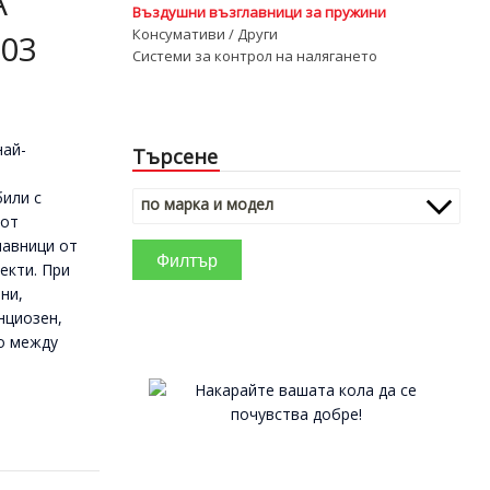
А
Въздушни възглавници за пружини
Консумативи / Други
003
Системи за контрол на налягането
най-
Търсене
били с
по марка и модел
 от
лавници от
Филтър
екти. При
ни,
нциозен,
о между