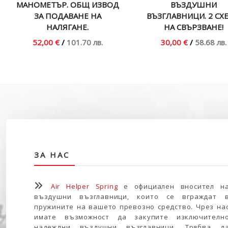
МАНОМЕТЪР. ОБЩ ИЗВОД
ВЪЗДУШНИ
ЗА ПОДАВАНЕ НА
ВЪЗГЛАВНИЦИ. 2 СХ
НАЛЯГАНЕ.
НА СВЪРЗВАНЕ!
52,00 €
/
101.70 лв.
30,00 €
/
58.68 лв.
ЗА НАС
Air Helper Spring
е официален вносител н
въздушни възглавници, които се вграждат 
пружините на вашето превозно средство. Чрез на
имате възможност да закупите изключителн
надеждни въздушни възглавници. Трябва д