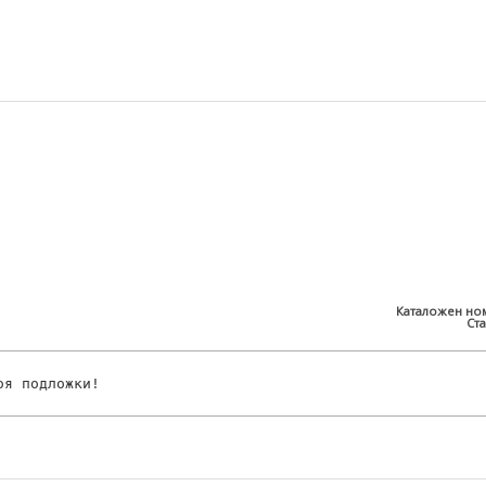
Каталожен но
Ста
оя подложки!