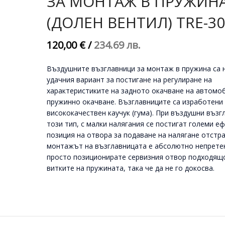
ЗА МОНТАЖ В ПРУЖИН
(ДОЛЕН ВЕНТИЛ) TRE-3
120,00 €
/
234.69 лв.
Въздушните възглавници за монтаж в пружина са 
удачния вариант за постигане на регулиране на
характеристиките на задното окачване на автомо
пружинно окачване. Възглавниците са изработени
висококачествен каучук (гума). При въздушни възг
този тип, с малки налягания се постигат големи еф
позиция на отвора за подаване на налягане отстра
монтажът на възглавницата е абсолютно непрете
просто позиционирате сервизния отвор подходящ
витките на пружината, така че да не го докосва.