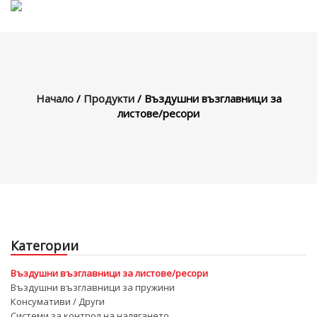
MENU
Начало
/
Продукти
/ Въздушни възглавници за
листове/ресори
Начало
За Нас
Продукти
Галерия
Категории
Контакти
Въздушни възглавници за листове/ресори
Блог
Въздушни възглавници за пружини
Консумативи / Други
FAQ
Системи за контрол на налягането