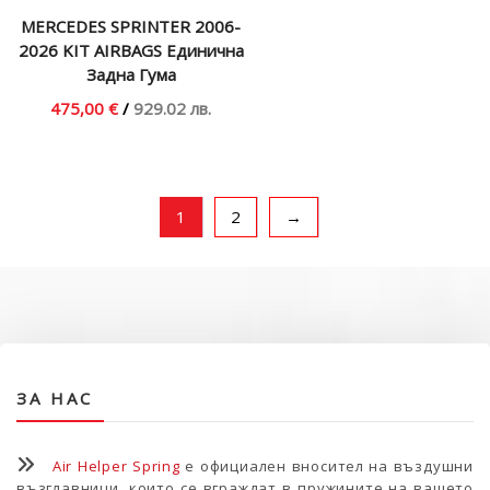
MERCEDES SPRINTER 2006-
2026 KIT AIRBAGS Единична
Задна Гума
475,00 €
/
929.02 лв.
1
2
→
ЗА НАС
Air Helper Spring
е официален вносител на въздушни
възглавници, които се вграждат в пружините на вашето