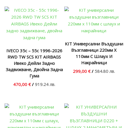
KIT Универсални Въздушни
Възглавници 220мм Х
IVECO 35c – 55c 1996-2026
110мм С Шлаух И
RWD TW SCS KIT AIRBAGS
Накрайници
Ивеко Дейли Задно
Задвижване, Двойна Задна
299,00 €
/
584.80 лв.
Гума
470,00 €
/
919.24 лв.