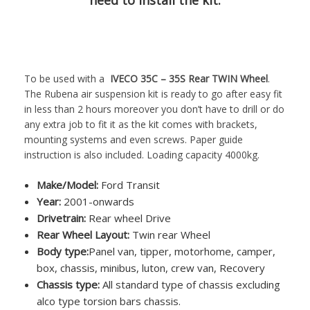
need to install the kit.
To be used with a
IVECO 35C – 35S Rear TWIN Wheel
.
The Rubena air suspension kit is ready to go after easy fit
in less than 2 hours moreover you don’t have to drill or do
any extra job to fit it as the kit comes with brackets,
mounting systems and even screws. Paper guide
instruction is also included. Loading capacity 4000kg.
Make/Model:
Ford Transit
Year:
2001-onwards
Drivetrain:
Rear wheel Drive
Rear Wheel Layout:
Twin rear Wheel
Body type:
Panel van, tipper, motorhome, camper,
box, chassis, minibus, luton, crew van, Recovery
Chassis type:
All standard type of chassis excluding
alco type torsion bars chassis.