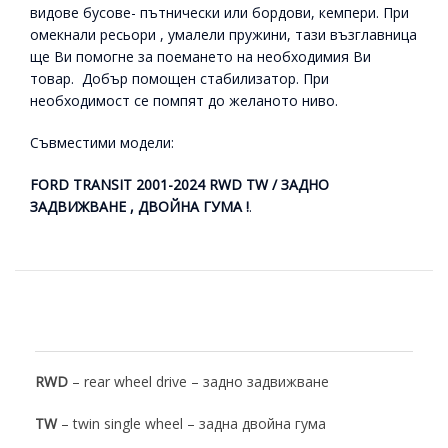
видове бусове- пътнически или бордови, кемпери. При
омекнали ресьори , умалели пружини, тази възглавница
ще Ви помогне за поемането на необходимия Ви
товар. Добър помощен стабилизатор. При
необходимост се помпят до желаното ниво.
Съвместими модели:
FORD TRANSIT 2001-2024 RWD TW /
ЗАДНО
ЗАДВИЖВАНЕ , ДВОЙНА ГУМА !
.
RWD
– rear wheel drive – задно задвижване
TW
– twin single wheel – задна двойна гума