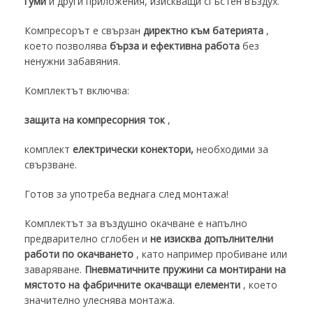
гуми
и други приложения, изискващи сгъстен въздух.
Компресорът е свързан
директно към батерията
,
което позволява
бърза и ефективна работа
без
ненужни забавяния.
Комплектът включва:
защита на компресорния ток
,
комплект
електрически конектори,
необходими за
свързване.
Готов за употреба веднага след монтажа!
Комплектът за въздушно окачване е напълно
предварително сглобен и
не изисква допълнителни
работи по окачването
, като например пробиване или
заваряване.
Пневматичните пружини са монтирани на
мястото на фабричните окачващи елементи
, което
значително улеснява монтажа.