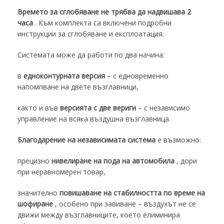
Времето за сглобяване не трябва да надвишава 2
часа
. Към комплекта са включени подробни
инструкции за сглобяване и експлоатация.
Системата може да работи по два начина:
в
едноконтурната версия
– с едновременно
напомпване на двете възглавници,
както и във
версията с две вериги
– с независимо
управление на всяка въздушна възглавница.
Благодарение на независимата система
е възможно:
прецизно
нивелиране на пода на автомобила
, дори
при неравномерен товар,
значително
повишаване на стабилността по време на
шофиране
, особено при завиване – въздухът не се
движи между възглавниците, което елиминира