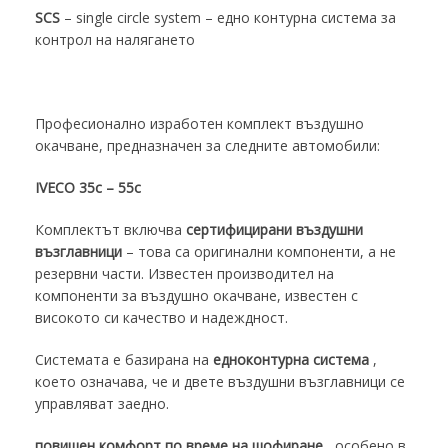
SCS
– single circle system – едно контурна система за
контрол на налягането
Професионално изработен комплект въздушно
окачване, предназначен за следните автомобили:
IVECO 35c – 55c
Комплектът включва
сертифицирани въздушни
възглавници
– това са оригинални компоненти, а не
резервни части. Известен производител на
компоненти за въздушно окачване, известен с
високото си качество и надеждност.
Системата е базирана на
едноконтурна система
,
което означава, че и двете въздушни възглавници се
управляват заедно.
повишен комфорт по време на шофиране
, особено в