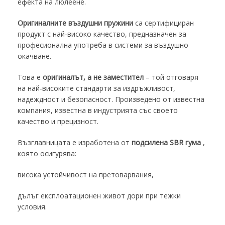
ефекта на люлеене.
Оригиналните въздушни пружини
са сертифициран
продукт с най-високо качество, предназначен за
професионална употреба в системи за въздушно
окачване.
Това е
оригиналът, а не заместител
– той отговаря
на най-високите стандарти за издръжливост,
надеждност и безопасност. Произведено от известна
компания
, известна в индустрията със своето
качество и прецизност.
Възглавницата е изработена от
подсилена SBR гума
,
която осигурява:
висока устойчивост на претоварвания,
дълъг експлоатационен живот дори при тежки
условия.