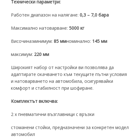
Технически параметри:
Работен диапазон на налягане:
0,3 – 7,0 бара
Максимално натоварване:
5000 кг
Височина:
минимум:
85 мм
номинално:
145 мм
максимум:
220 мм
Широкият набор от настройки ви позволява да
адаптирате окачването към текущите пътни условия
и натоварването на автомобила, осигурявайки
комфорт и стабилност при шофиране.
Комплектът включва:
2 x пневматични възглавници с връзки
стоманени стойки, предназначени за конкретен модел
автомобил