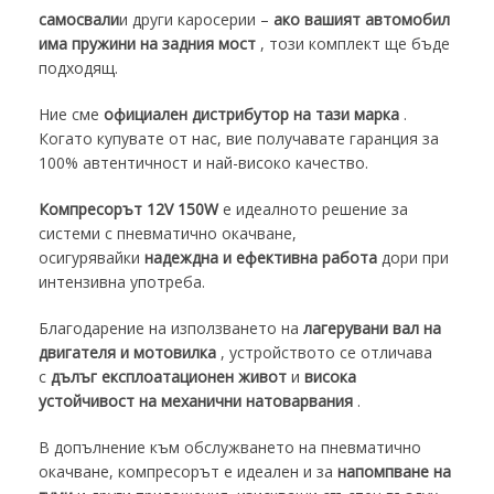
самосвали
и други каросерии –
ако вашият автомобил
има пружини на задния мост
, този комплект ще бъде
подходящ.
Ние сме
официален дистрибутор на тази марка
.
Когато купувате от нас, вие получавате гаранция за
100% автентичност и най-високо качество.
Компресорът 12V 150W
е идеалното решение за
системи с пневматично окачване,
осигурявайки
надеждна и ефективна работа
дори при
интензивна употреба.
Благодарение на използването на
лагерувани вал на
двигателя и мотовилка
, устройството се отличава
с
дълъг експлоатационен живот
и
висока
устойчивост на механични натоварвания
.
В допълнение към обслужването на пневматично
окачване, компресорът е идеален и за
напомпване на